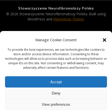
Stowarzyszenie Neurofibromatozy Polska
© 2026 Stowarzyszenie Neurofibromatozy Polska. Built using
WordPress and
Mesmerize Theme
.
Strona Główna
Manage Cookie Consent
Aktualności
To provide the best experiences, we use technologies like cookies to
store and/or access device information. Consenting to these
Neurofibromatozy
technologies will allow us to process data such as browsing behavior or
Pacjent
unique IDs on this site. Not consenting or withdrawing consent, may
adversely affect certain features and functions.
Stowarzyszenie
Wsparcie 1,5%
Accept
Kontakt
Deny
Cookie Policy (EU)
View preferences