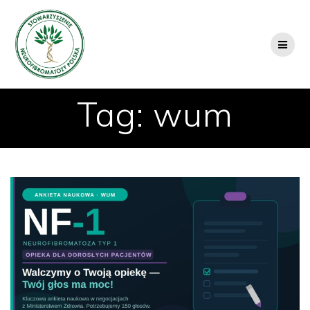
Przejdź
do
treści
Tag:
wum