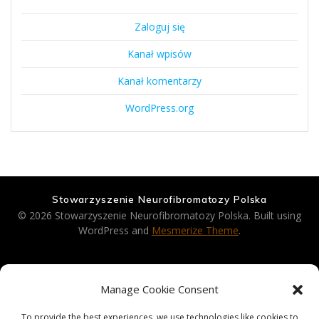
Zaloguj się
Kanał wpisów
Kanał komentarzy
WordPress.org
Stowarzyszenie Neurofibromatozy Polska
© 2026 Stowarzyszenie Neurofibromatozy Polska. Built using
WordPress and
Mesmerize Theme
.
Strona Główna
Manage Cookie Consent
Aktualności
To provide the best experiences, we use technologies like cookies to